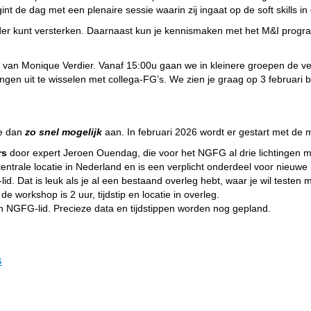
nt de dag met een plenaire sessie waarin zij ingaat op de soft skills in
verder kunt versterken. Daarnaast kun je kennismaken met het M&I pr
 van Monique Verdier. Vanaf 15:00u gaan we in kleinere groepen de ve
ingen uit te wisselen met collega-FG’s. We zien je graag op 3 februar
je dan
zo snel mogelijk
aan. In februari 2026 wordt er gestart met de mat
rs
door expert Jeroen Ouendag, die voor het NGFG al drie lichtingen me
entrale locatie in Nederland en is een verplicht onderdeel voor nieuwe
. Dat is leuk als je al een bestaand overleg hebt, waar je wil testen m
 workshop is 2 uur, tijdstip en locatie in overleg.
 NGFG-lid. Precieze data en tijdstippen worden nog gepland.
G