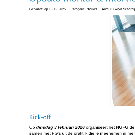
Geplaatst op 16-12-2025 - Categorie: Nieuws - Auteur: Gwyn Schardij
Kick-off
Op
dinsdag 3 februari 2026
organiseert het NGFG de k
samen met FG’s uit de praktijk die je meenemen in ment