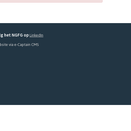
LinkedIn
lg het NGFG op
site via e-Captain CMS