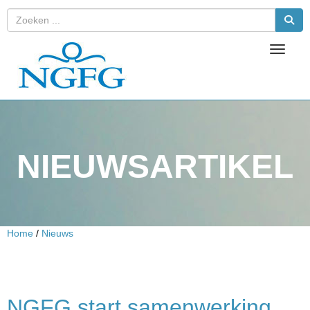
Toggle 
NIEUWSARTIKEL
Home
/
Nieuws
NGFG start samenwerking