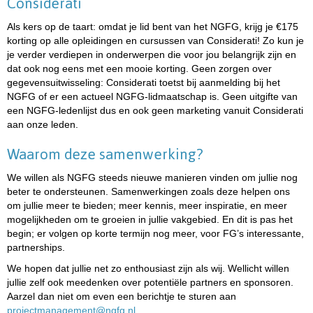
Considerati
Als kers op de taart: omdat je lid bent van het NGFG, krijg je €175
korting op alle opleidingen en cursussen van Considerati! Zo kun je
je verder verdiepen in onderwerpen die voor jou belangrijk zijn en
dat ook nog eens met een mooie korting. Geen zorgen over
gegevensuitwisseling: Considerati toetst bij aanmelding bij het
NGFG of er een actueel NGFG-lidmaatschap is. Geen uitgifte van
een NGFG-ledenlijst dus en ook geen marketing vanuit Considerati
aan onze leden.
Waarom deze samenwerking?
We willen als NGFG steeds nieuwe manieren vinden om jullie nog
beter te ondersteunen. Samenwerkingen zoals deze helpen ons
om jullie meer te bieden; meer kennis, meer inspiratie, en meer
mogelijkheden om te groeien in jullie vakgebied. En dit is pas het
begin; er volgen op korte termijn nog meer, voor FG’s interessante,
partnerships.
We hopen dat jullie net zo enthousiast zijn als wij. Wellicht willen
jullie zelf ook meedenken over potentiële partners en sponsoren.
Aarzel dan niet om even een berichtje te sturen aan
tnemeganamtcejorp
@ngfg.nl
.