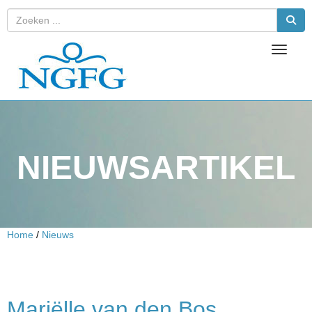
Toggle 
NIEUWSARTIKEL
Home
/
Nieuws
Mariëlle van den Bos