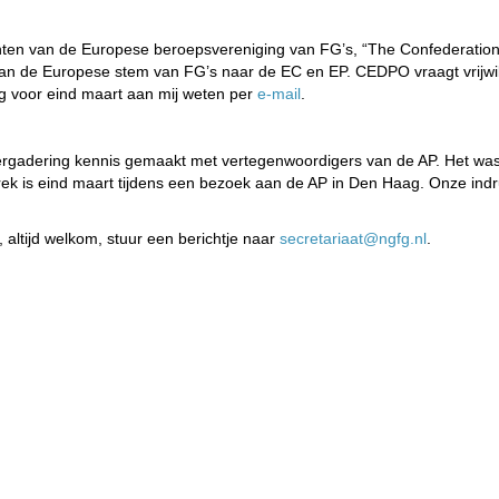
en van de Europese beroepsvereniging van FG’s, “The Confederation o
n de Europese stem van FG’s naar de EC en EP. CEDPO vraagt vrijwillige
aag voor eind maart aan mij weten per
e-mail
.
vergadering kennis gemaakt met vertegenwoordigers van de AP. Het wa
sprek is eind maart tijdens een bezoek aan de AP in Den Haag. Onze in
ltijd welkom, stuur een berichtje naar
taairaterces
@ngfg.nl
.